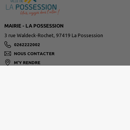
MAIRIE - LA POSSESSION
3 rue Waldeck-Rochet, 97419 La Possession
0262222002
NOUS CONTACTER
M'Y RENDRE
www.lapossession.re
Horaires d’ouverture habituelle des services :
Du lundi au jeudi : De 8h00 à 16h30