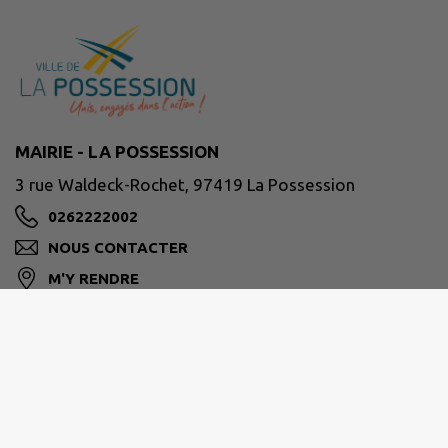
MAIRIE - LA POSSESSION
3 rue Waldeck-Rochet, 97419 La Possession
0262222002
NOUS CONTACTER
M'Y RENDRE
www.lapossession.re
Horaires d’ouverture habituelle des services :