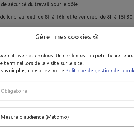
 de sécurité du travail pour le pôle
du lundi au jeudi de 8h à 16h, et le vendredi de 8h à 15h30.
Gérer mes cookies 🍪
web utilise des cookies. Un cookie est un petit fichier enre
e terminal lors de la visite sur le site.
Fax
Courriel
 savoir plus, consultez notre
Politique de gestion des coo
11 00
0262 71 11 08
vieeducative@
Obligatoire
11 09
0262 71 11 33
guichetparent
30 75
0262 22 07 01
Mesure d'audience (Matomo)