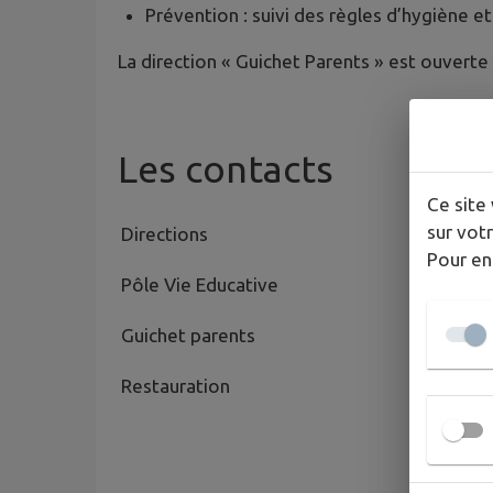
Prévention : suivi des règles d’hygiène et
La direction « Guichet Parents » est ouverte 
Les contacts
Ce site 
sur votr
Directions
Tél
Pour en
Pôle Vie Educative
0262 71 
Guichet parents
0262 71 
Restauration
0262 22 