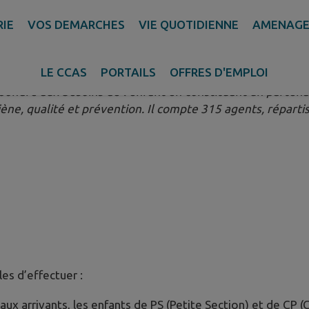
RIE
VOS DEMARCHES
VIE QUOTIDIENNE
AMENAGE
 Ville.
LE CCAS
PORTAILS
OFFRES D'EMPLOI
pondre aux besoins de l’enfant en constituant un partenar
iène, qualité et prévention. Il compte 315 agents, répartis
es d’effectuer :
veaux arrivants, les enfants de PS (Petite Section) et de CP