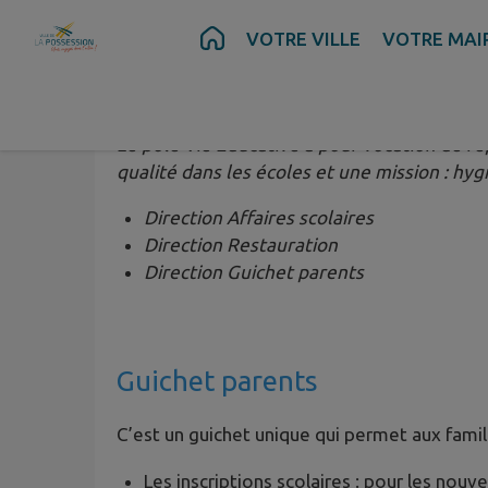
Contenu
Menu
Recherche
Pied de page
VOTRE VILLE
VOTRE MAI
L’école est une compétence obligatoire de la
Le pôle Vie Educative a pour vocation de ré
qualité dans les écoles et une mission : hyg
Direction Affaires scolaires
Direction Restauration
Direction Guichet parents
Guichet parents
C’est un guichet unique qui permet aux famill
Les inscriptions scolaires : pour les nou