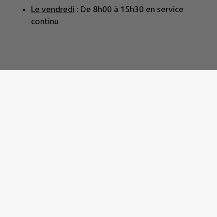
Le vendredi
: De 8h00 à 15h30 en service
continu
di de 8h00 à 16h00 et le vendredi de 8h00 à 15h00.