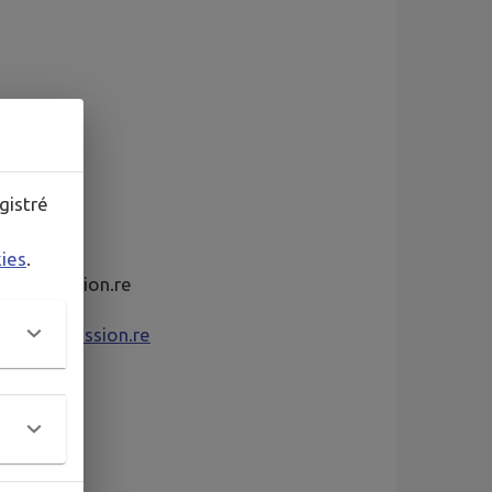
gistré
kies
.
lapossession.re
s@lapossession.re