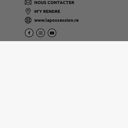
NOUS CONTACTER
M'Y RENDRE
www.lapossession.re
1, rue Eliard Laude 97822
Le Port
0262 32 12 12
www.tco.re
Nos services vous accueillent du lundi au jeu