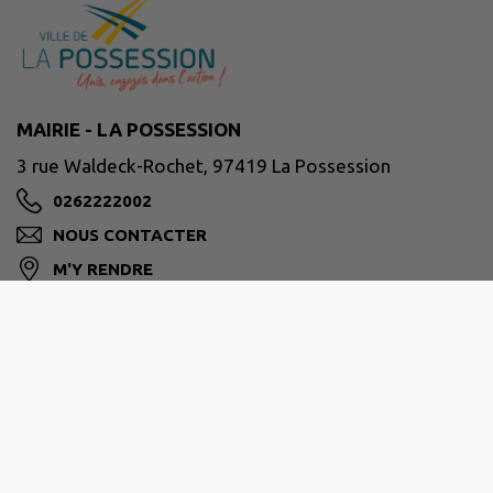
MAIRIE - LA POSSESSION
3 rue Waldeck-Rochet, 97419 La Possession
0262222002
NOUS CONTACTER
M'Y RENDRE
www.lapossession.re
Horaires d’ouverture habituelle des services :