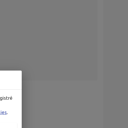
gistré
kies
.