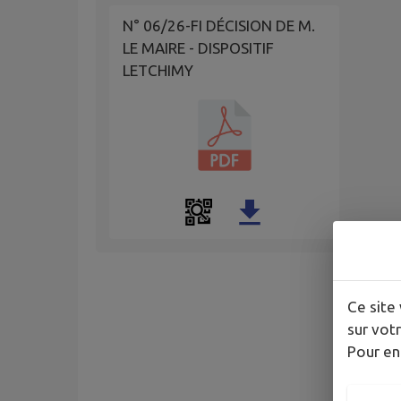
N° 06/26-FI DÉCISION DE M.
LE MAIRE - DISPOSITIF
LETCHIMY
Ce site 
sur votr
Pour en