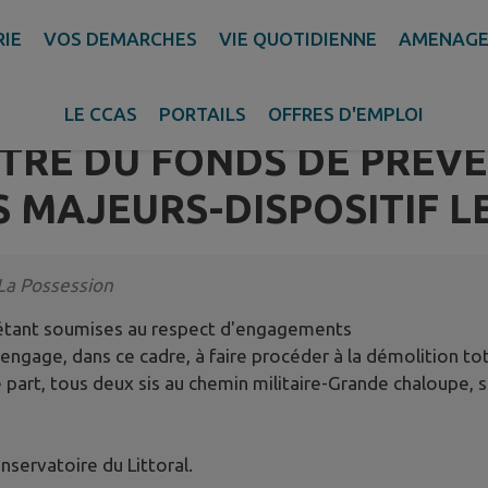
RIE
VOS DEMARCHES
VIE QUOTIDIENNE
AMENAGE
ION DE M. LE MAIRE EN M
ONDITIONNELS À DES D
LE CCAS
PORTAILS
OFFRES D'EMPLOI
ITRE DU FONDS DE PRÉV
 MAJEURS-DISPOSITIF L
 La Possession
 étant soumises au respect d'engagements
'engage, dans ce cadre, à faire procéder à la démolition to
tre part, tous deux sis au chemin militaire-Grande chaloupe, 
nservatoire du Littoral.