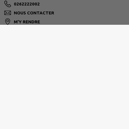
0262222002
NOUS CONTACTER
M'Y RENDRE
www.lapossession.re
Horaires d’ouverture habituelle des services :
Du lundi au jeudi : De 8h00 à 16h30
Le vendredi : De 8h00 à 15h30
Ouvertures spécifique
du Service Etat-Civil
:
Du lundi au jeudi
: De 8h00 à 16h30 en service
continu. Réception du public de 8h00 à 16h00
Le vendredi
: De 8h00 à 15h30 en service continu