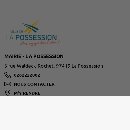
MAIRIE - LA POSSESSION
3 rue Waldeck-Rochet, 97419 La Possession
0262222002
NOUS CONTACTER
M'Y RENDRE
www.lapossession.re