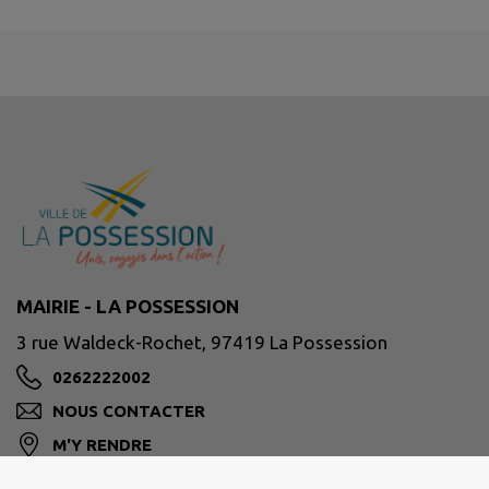
MAIRIE - LA POSSESSION
3 rue Waldeck-Rochet, 97419 La Possession
0262222002
NOUS CONTACTER
M'Y RENDRE
www.lapossession.re