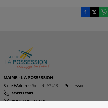
MAIRIE - LA POSSESSION
3 rue Waldeck-Rochet, 97419 La Possession
0262222002
NOUS CONTACTER