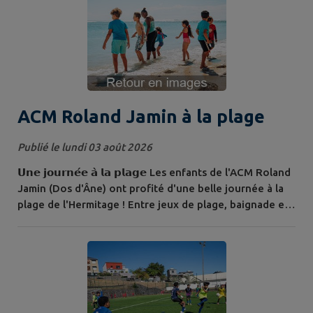
ACM Roland Jamin à la plage
Publié le lundi 03 août 2026
𝗨𝗻𝗲 𝗷𝗼𝘂𝗿𝗻𝗲́𝗲 𝗮̀ 𝗹𝗮 𝗽𝗹𝗮𝗴𝗲 Les enfants de l'ACM Roland
Jamin (Dos d'Âne) ont profité d'une belle journée à la
plage de l'Hermitage ! Entre jeux de plage, baignade et
moments de détente, cette sortie a permis aux enfants
de profiter pleinement de leurs vacances. Revivez les
temps forts de cette journée en images !