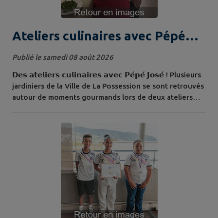
Ateliers culinaires avec Pépé
José
Publié le samedi 08 août 2026
𝗗𝗲𝘀 𝗮𝘁𝗲𝗹𝗶𝗲𝗿𝘀 𝗰𝘂𝗹𝗶𝗻𝗮𝗶𝗿𝗲𝘀 𝗮𝘃𝗲𝗰 𝗣𝗲́𝗽𝗲́ 𝗝𝗼𝘀𝗲́ ! Plusieurs
jardiniers de la Ville de La Possession se sont retrouvés
autour de moments gourmands lors de deux ateliers
culinaires organisés avec Pépé José . En juillet et en
août, 10 jardiniers se sont rendus à Saint-Gilles pour
découvrir de nouvelles saveurs et partager leur passion
de la cuisine, 10 autres ont pris part à un second atelier
organisé...