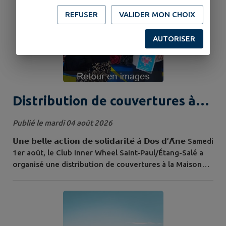
un espace qui contribuera à la vie et à l’attractivité du
site....
REFUSER
VALIDER MON CHOIX
AUTORISER
Distribution de couvertures à
Dos d'Ane
Publié le mardi 04 août 2026
𝗨𝗻𝗲 𝗯𝗲𝗹𝗹𝗲 𝗮𝗰𝘁𝗶𝗼𝗻 𝗱𝗲 𝘀𝗼𝗹𝗶𝗱𝗮𝗿𝗶𝘁𝗲́ 𝗮̀ 𝗗𝗼𝘀 𝗱’𝗔̂𝗻𝗲 Samedi
1er août, le Club Inner Wheel Saint-Paul/Étang-Salé a
organisé une distribution de couvertures à la Maison
France Services de Dos d’Âne, pilotée par le CCAS de La
Possession. Au total, 𝟮𝟵 𝗰𝗼𝘂𝘃𝗲𝗿𝘁𝘂𝗿𝗲𝘀 𝗼𝗻𝘁 𝗲́𝘁𝗲́
𝗿𝗲𝗺𝗶𝘀𝗲𝘀, dont 23 distribuées lors de cette matinée
conviviale et 6 livrées à domicile aux personnes n'ayant
pu se déplacer. Cette...