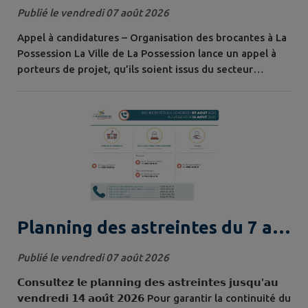
Possession, ça vous tente ?
Publié le vendredi 07 août 2026
Appel à candidatures – Organisation des brocantes à La
Possession La Ville de La Possession lance un appel à
porteurs de projet, qu’ils soient issus du secteur
économique ou associatif, en vue de l’organisation de
ses brocantes. Véritables temps forts de la vie locale,
ces événements rassemblent chaque année un public
nombreux et participatif. Ce projet représente une
opportunité de mettre en...
Planning des astreintes du 7 au
14 août 2026
Publié le vendredi 07 août 2026
𝗖𝗼𝗻𝘀𝘂𝗹𝘁𝗲𝘇 𝗹𝗲 𝗽𝗹𝗮𝗻𝗻𝗶𝗻𝗴 𝗱𝗲𝘀 𝗮𝘀𝘁𝗿𝗲𝗶𝗻𝘁𝗲𝘀 𝗷𝘂𝘀𝗾𝘂'𝗮𝘂
𝘃𝗲𝗻𝗱𝗿𝗲𝗱𝗶 𝟭𝟰 𝗮𝗼𝘂̂𝘁 𝟮𝟬𝟮𝟲 Pour garantir la continuité du