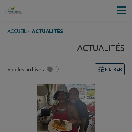
Contenu
Menu
Recherche
Pied de page
ACCUEIL
>
ACTUALITÉS
ACTUALITÉS
Voir les archives
FILTRER
Page 1. 10 actualités sur 99 affichées sur cette page. F