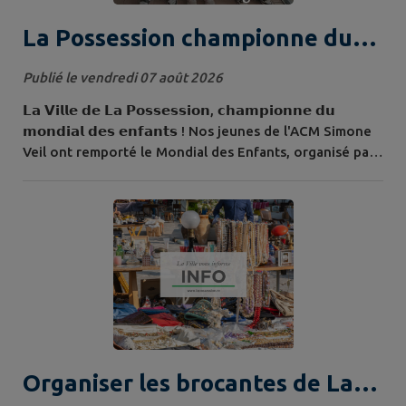
La Possession championne du
mondial des enfants
Publié le vendredi 07 août 2026
𝗟𝗮 𝗩𝗶𝗹𝗹𝗲 𝗱𝗲 𝗟𝗮 𝗣𝗼𝘀𝘀𝗲𝘀𝘀𝗶𝗼𝗻, 𝗰𝗵𝗮𝗺𝗽𝗶𝗼𝗻𝗻𝗲 𝗱𝘂
𝗺𝗼𝗻𝗱𝗶𝗮𝗹 𝗱𝗲𝘀 𝗲𝗻𝗳𝗮𝗻𝘁𝘀 ! Nos jeunes de l'ACM Simone
Veil ont remporté le Mondial des Enfants, organisé par
la SPL OPÉ au stade de La Redoute, qui a réuni 1 300
enfants issus des ACM de Saint-Denis, Sainte-Suzanne,
Saint-Benoît et La Possession. Aujourd’hui, nos
champions ont été mis à l’honneur en présence de M. le
Maire, Erick Fontaine, et de M....
Organiser les brocantes de La