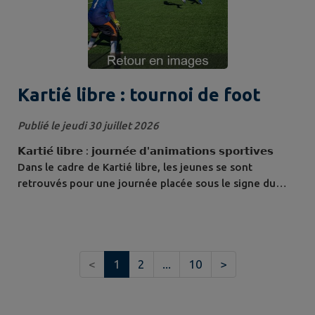
Kartié libre : tournoi de foot
Publié le jeudi 30 juillet 2026
𝗞𝗮𝗿𝘁𝗶𝗲́ 𝗹𝗶𝗯𝗿𝗲 : 𝗷𝗼𝘂𝗿𝗻𝗲́𝗲 𝗱'𝗮𝗻𝗶𝗺𝗮𝘁𝗶𝗼𝗻𝘀 𝘀𝗽𝗼𝗿𝘁𝗶𝘃𝗲𝘀
Dans le cadre de Kartié libre, les jeunes se sont
retrouvés pour une journée placée sous le signe du
sport, du fair-play et de la convivialité, avec un tournoi
de football qui a réuni plusieurs équipes dans une belle
ambiance. La journée a été ouverte par le discours de
M. Philippe Robert 5ème adjoint, qui a salué
<
1
2
...
10
>
l'engagement des participants et...