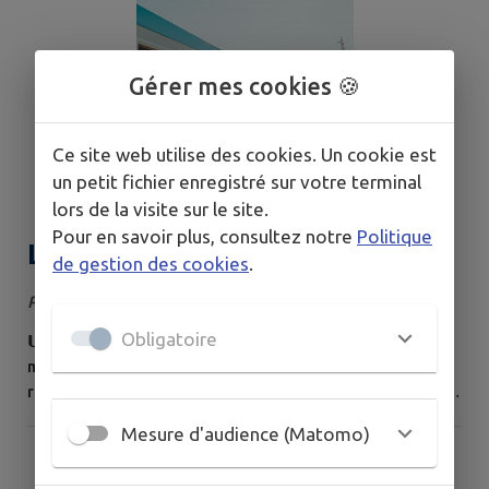
déjeuner et animation dansante Dress code : jaune et
paillette 𝗧𝗿𝗮𝗻𝘀𝗽𝗼𝗿𝘁 𝗲𝗻 𝗻𝗮𝘃𝗲𝘁𝘁𝗲𝘀 : Départ des bus à
8h30 de Dos d'Âne et Ravine à Malheur....
Gérer mes cookies 🍪
Ce site web utilise des cookies. Un cookie est
un petit fichier enregistré sur votre terminal
lors de la visite sur le site.
Pour en savoir plus, consultez notre
Politique
Le Maire en visite sur le terrain
de gestion des cookies
.
Publié le mardi 04 août 2026
Obligatoire
𝗨𝗻𝗲 𝗺𝗮𝘁𝗶𝗻𝗲́𝗲 𝘀𝘂𝗿 𝗹𝗲 𝘁𝗲𝗿𝗿𝗮𝗶𝗻 𝗮̀ 𝗟𝗮 𝗣𝗼𝘀𝘀𝗲𝘀𝘀𝗶𝗼𝗻 Ce
matin, M. le Maire Erick Fontaine et son équipe se sont
rendus au Ti Port de Pêche pour aller à la rencontre des
pêcheurs et échanger autour de leurs attentes et de
Mesure d'audience (Matomo)
leurs besoins. Cette visite a également été l’occasion
d’imaginer ensemble les futurs usages de la rondavelle,