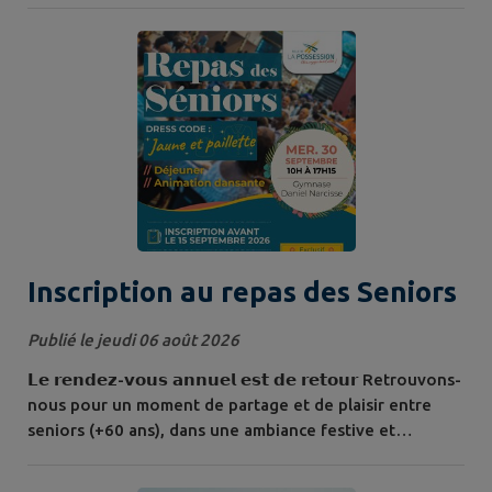
bougie ! À cette occasion, elle a reçu son diplôme de
centenaire des mains de Marie-Andrée MICHEL, élue
déléguée à l'accompagnement des seniors, en présence
de Mme Daisy CAVANE EUDORE,...
Inscription au repas des Seniors
Publié le jeudi 06 août 2026
𝗟𝗲 𝗿𝗲𝗻𝗱𝗲𝘇-𝘃𝗼𝘂𝘀 𝗮𝗻𝗻𝘂𝗲𝗹 𝗲𝘀𝘁 𝗱𝗲 𝗿𝗲𝘁𝗼𝘂𝗿 Retrouvons-
nous pour un moment de partage et de plaisir entre
seniors (+60 ans), dans une ambiance festive et
détendue le : Mercredi 30 septembre 2026, De 10h à
17h15, Au gymnase Daniel Narcisse. Au programme :