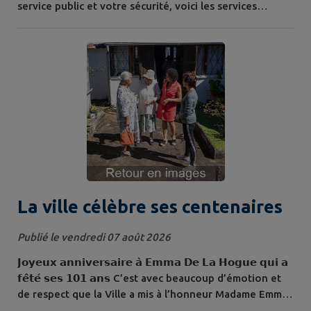
service public et votre sécurité, voici les services
d'astreinte mobilisés : Direction générale : 0692 39 58
94, État civil : 0692 28 19 79, Direction funéraire : 0693
88 45 06, Élu : 0692 46 35 13. En cas d'urgence vitale,
n'oubliez pas de contacter le 15 (Samu), le 17
(Police/Gendarmerie) ou le...
La ville célèbre ses centenaires
Publié le vendredi 07 août 2026
𝗝𝗼𝘆𝗲𝘂𝘅 𝗮𝗻𝗻𝗶𝘃𝗲𝗿𝘀𝗮𝗶𝗿𝗲 𝗮̀ 𝗘𝗺𝗺𝗮 𝗗𝗲 𝗟𝗮 𝗛𝗼𝗴𝘂𝗲 𝗾𝘂𝗶 𝗮
𝗳𝗲̂𝘁𝗲́ 𝘀𝗲𝘀 𝟭𝟬𝟭 𝗮𝗻𝘀 C’est avec beaucoup d’émotion et
de respect que la Ville a mis à l’honneur Madame Emma
De la Hogue, née en 1925, à l'occasion de sa 101ème