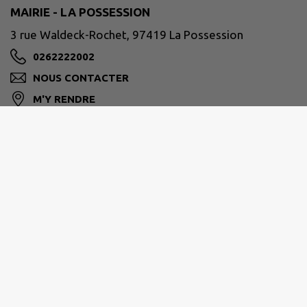
MAIRIE - LA POSSESSION
3 rue Waldeck-Rochet, 97419 La Possession
0262222002
NOUS CONTACTER
M'Y RENDRE
www.lapossession.re
Horaires d’ouverture habituelle des services :
Du lundi au jeudi : De 8h00 à 16h30
Le vendredi : De 8h00 à 15h30
Ouvertures spécifique
du Service Etat-Civil
: