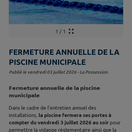
1
/
1
FERMETURE ANNUELLE DE LA
PISCINE MUNICIPALE
Publié le vendredi 03 juillet 2026 - La Possession
𝗙𝗲𝗿𝗺𝗲𝘁𝘂𝗿𝗲 𝗮𝗻𝗻𝘂𝗲𝗹𝗹𝗲 𝗱𝗲 𝗹𝗮 𝗽𝗶𝘀𝗰𝗶𝗻𝗲
𝗺𝘂𝗻𝗶𝗰𝗶𝗽𝗮𝗹𝗲
Dans le cadre de l’entretien annuel des
installations,
la piscine fermera ses portes à
compter du vendredi 3 juillet 2026 au soir
pour
permettre la vidange réglementaire ainsi que la