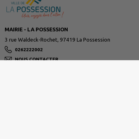
MAIRIE - LA POSSESSION
3 rue Waldeck-Rochet, 97419 La Possession
0262222002
NOUS CONTACTER
M'Y RENDRE
www.lapossession.re
Horaires d’ouverture habituelle des services :
Du lundi au jeudi : De 8h00 à 16h30