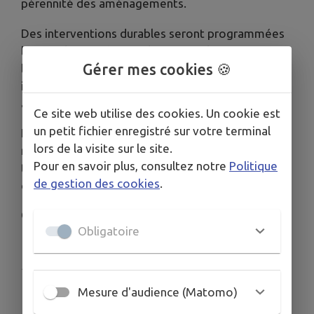
pérennité des aménagements.
Des interventions durables seront programmées
lorsque les conditions climatiques le permettront,
Gérer mes cookies 🍪
la sécurité restant une priorité ; la réouverture
interviendra à l’issue d’une inspection favorable
attestant de sa praticabilité.
Ce site web utilise des cookies. Un cookie est
un petit fichier enregistré sur votre terminal
La Ville de La Possession appelle chacun à
lors de la visite sur le site.
respecter strictement cette interdiction et à se
Pour en savoir plus, consultez notre
Politique
tenir informé de l’évolution de la situation via les
de gestion des cookies
.
canaux officiels.
Consultez l'arrêté :
https://bit.ly/4qrbiwL
Obligatoire
Publié par Ville de La Possession
Mesure d'audience (Matomo)