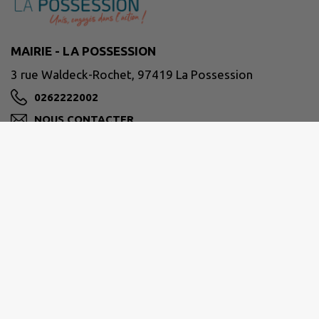
MAIRIE - LA POSSESSION
3 rue Waldeck-Rochet, 97419 La Possession
0262222002
NOUS CONTACTER
M'Y RENDRE
www.lapossession.re
Horaires d’ouverture habituelle des services :
Du lundi au jeudi : De 8h00 à 16h30
Le vendredi : De 8h00 à 15h30