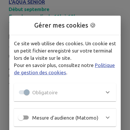
L'AQUA SENIOR
Début septembre
Tous les mardis de 11h à 12h
Tous les jeudis de 11 à 12h
Gérer mes cookies 🍪
Infos et inscriptions :
Ce site web utilise des cookies. Un cookie est
Tél : 0262 22 20 34 / 0262 71 71 90
un petit fichier enregistré sur votre terminal
mail :
mns@lapossession.re
lors de la visite sur le site.
Pour en savoir plus, consultez notre
Politique
Attention, les places sont limitées -
Un certificat
de gestion des cookies
.
médical est obligatoire
pour la pratique d'une
activité aquatique.
Obligatoire
Publié par Ville de La Possession
Mesure d'audience (Matomo)