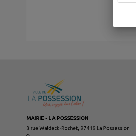
MAIRIE - LA POSSESSION
3 rue Waldeck-Rochet, 97419 La Possession