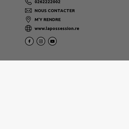
0262222002
NOUS CONTACTER
M'Y RENDRE
www.lapossession.re
1, rue Eliard Laude 97822
Le Port
0262 32 12 12
www.tco.re
Nos services vous accueillent du lundi au jeu