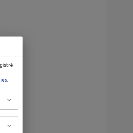
gistré
kies
.