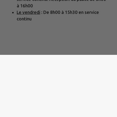
à 16h00
Le vendredi
: De 8h00 à 15h30 en service
continu
di de 8h00 à 16h00 et le vendredi de 8h00 à 15h00.