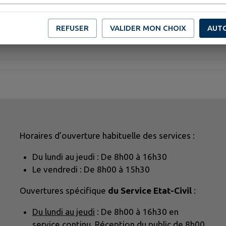
REFUSER
VALIDER MON CHOIX
AUT
Horaires d’ouverture habituelle des services :
Du lundi au jeudi : De 8h00 à 16h30
Le vendredi : De 8h00 à 15h30
Ouvertures spécifique
du Service Etat-Civil
:
Du lundi au jeudi
: De 8h00 à 16h30 en
service continu. Réception du public de 8h00