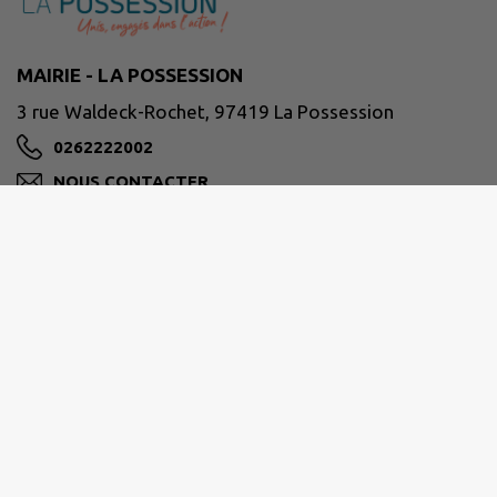
MAIRIE - LA POSSESSION
3 rue Waldeck-Rochet, 97419 La Possession
0262222002
NOUS CONTACTER
M'Y RENDRE
www.lapossession.re
Horaires d’ouverture habituelle des services :
Du lundi au jeudi : De 8h00 à 16h30
Le vendredi : De 8h00 à 15h30