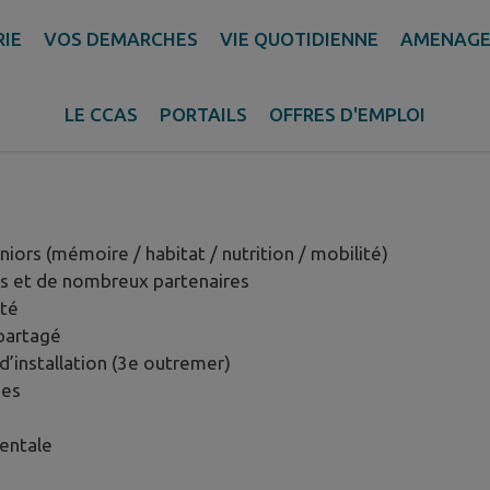
RIE
VOS DEMARCHES
VIE QUOTIDIENNE
AMENAGE
LE CCAS
PORTAILS
OFFRES D'EMPLOI
niors (mémoire / habitat / nutrition / mobilité)
ns et de nombreux partenaires
nté
 partagé
d’installation (3e outremer)
ues
entale