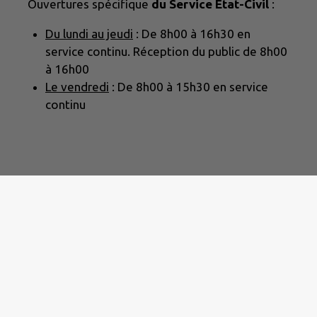
Ouvertures spécifique
du Service Etat-Civil
:
Du lundi au jeudi
: De 8h00 à 16h30 en
service continu. Réception du public de 8h00
à 16h00
Le vendredi
: De 8h00 à 15h30 en service
continu