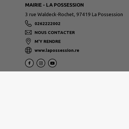
MAIRIE - LA POSSESSION
3 rue Waldeck-Rochet, 97419 La Possession
0262222002
NOUS CONTACTER
M'Y RENDRE
www.lapossession.re
1, rue Eliard Laude 97822
Le Port