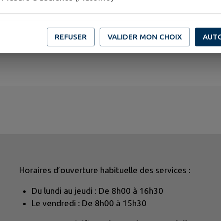
REFUSER
VALIDER MON CHOIX
AUT
Horaires d’ouverture habituelle des services :
Du lundi au jeudi : De 8h00 à 16h30
Le vendredi : De 8h00 à 15h30