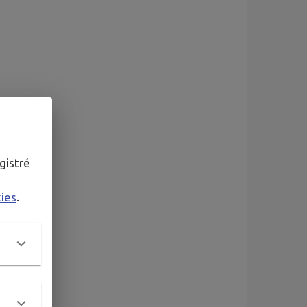
gistré
kies
.