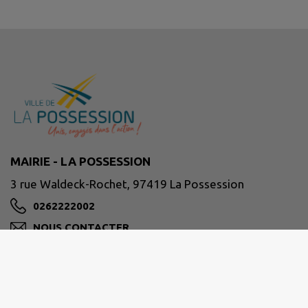
MAIRIE - LA POSSESSION
3 rue Waldeck-Rochet, 97419 La Possession
0262222002
NOUS CONTACTER
M'Y RENDRE
www.lapossession.re