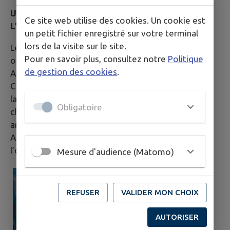
UN REPAS SOLIDAIRE POUR ROMPRE
Ce site web utilise des cookies. Un cookie est
L’ISOLEMENT
un petit fichier enregistré sur votre terminal
lors de la visite sur le site.
Le mercredi 29 avril, le CCAS de La Possession a
Pour en savoir plus, consultez notre
Politique
organisé un repas solidaire au sein de l'École Arthur
de gestion des cookies
.
Alméry.
Cette action, placée sous le signe du partage et de
la convivialité, a permis d’offrir un moment
Obligatoire
chaleureux aux personnes présentes, dans une
ambiance bienveillante et humaine.
Au-delà du repas, cette initiative a surtout été
l’occasion de créer du lien et d’échanger.
Mesure d'audience (Matomo)
REFUSER
VALIDER MON CHOIX
AUTORISER