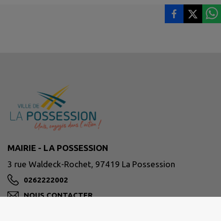
MAIRIE - LA POSSESSION
3 rue Waldeck-Rochet, 97419 La Possession
0262222002
NOUS CONTACTER
M'Y RENDRE