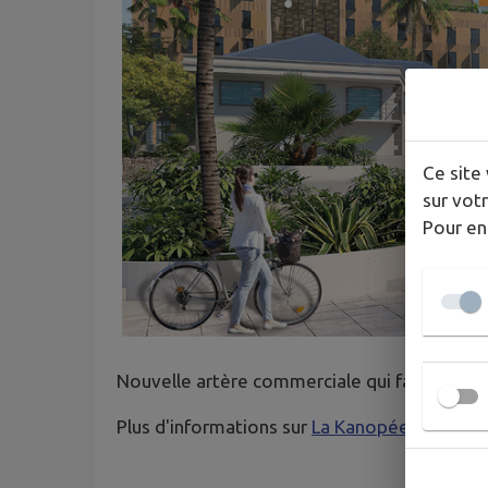
Ce site 
sur votr
Pour en
Nouvelle artère commerciale qui fait battre 
Plus d'informations sur
La Kanopée I Progra