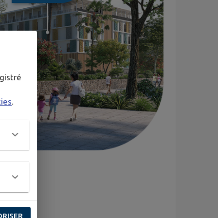
gistré
kies
.
ORISER