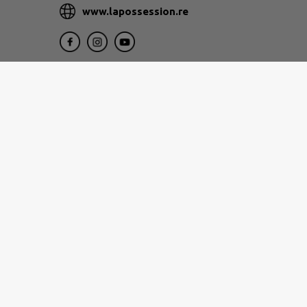
www.lapossession.re
1, rue Eliard Laude 97822
Le Port
0262 32 12 12
www.tco.re
Nos services vous accueillent du lundi au jeu