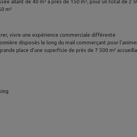
sée allant de 40 m² à près de 150 m², pour un total de 2
50 m²
ntrer, vivre une expérience commerciale différente
sonnière disposés le long du mail commerçant pour l’anime
grande place d’une superficie de près de 7 500 m² accueill
king