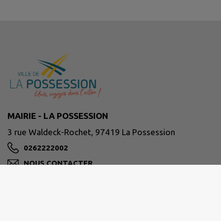
MAIRIE - LA POSSESSION
3 rue Waldeck-Rochet, 97419 La Possession
0262222002
NOUS CONTACTER
M'Y RENDRE
www.lapossession.re