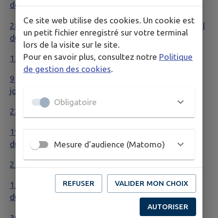
de la résidence Constellation
Ce site web utilise des cookies. Un cookie est
28 août 2024 : Communiqué sur le Conseil municipal
un petit fichier enregistré sur votre terminal
du mercredi 28 août 2024
lors de la visite sur le site.
Pour en savoir plus, consultez notre
Politique
13 juillet 2024 : Travaux à l'école Evariste de Parny
de gestion des cookies
.
9 juillet 2024 : Pose de la 1ère pierre de l'Accueil de
jour
Obligatoire
22 Juin 2024 : La fête de la musique
19 Juin 2024 : Communiqué sur le Conseil municipal
du 19 juin 2024
Mesure d'audience (Matomo)
25 Mai 2024 : La Possession célèbre sa Fête du jeu !
REFUSER
VALIDER MON CHOIX
15 mai 2024 : Communiqué sur le Conseil municipal
du 15 mai 2024
AUTORISER
30 Mars 2024 : Journée internationale du 0 déchet