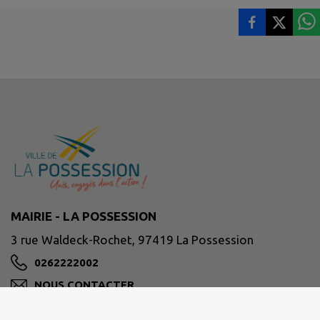
MAIRIE - LA POSSESSION
3 rue Waldeck-Rochet, 97419 La Possession
0262222002
NOUS CONTACTER
M'Y RENDRE