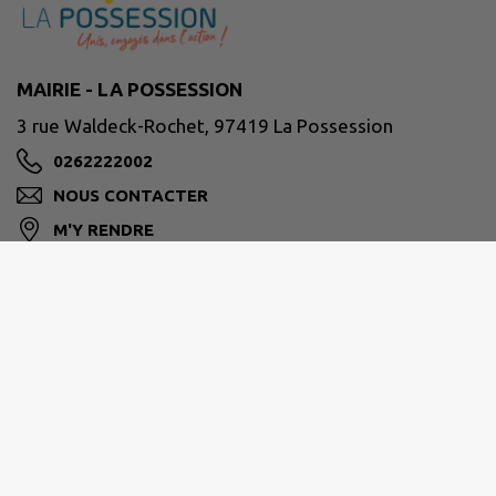
MAIRIE - LA POSSESSION
3 rue Waldeck-Rochet, 97419 La Possession
0262222002
NOUS CONTACTER
M'Y RENDRE
www.lapossession.re
Horaires d’ouverture habituelle des services :
Du lundi au jeudi : De 8h00 à 16h30
Le vendredi : De 8h00 à 15h30