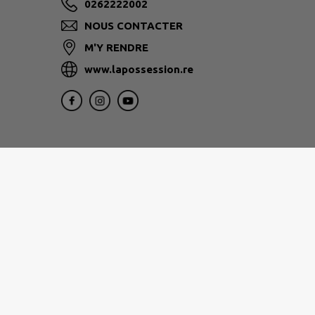
0262222002
NOUS CONTACTER
M'Y RENDRE
www.lapossession.re
1, rue Eliard Laude 97822
Le Port
0262 32 12 12
www.tco.re
Nos services vous accueillent du lundi au jeu