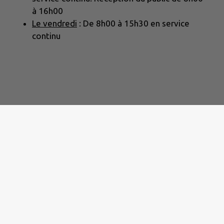
à 16h00
Le vendredi
: De 8h00 à 15h30 en service
continu
di de 8h00 à 16h00 et le vendredi de 8h00 à 15h00.