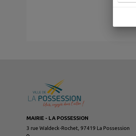
MAIRIE - LA POSSESSION
3 rue Waldeck-Rochet, 97419 La Possession