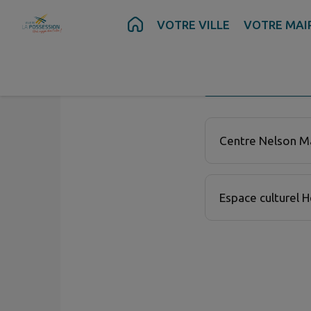
Contenu
Menu
Recherche
Pied de page
VOTRE VILLE
VOTRE MAI
MA COMMU
FILTR
2 établissement cul
Centre Nelson M
Espace culturel 