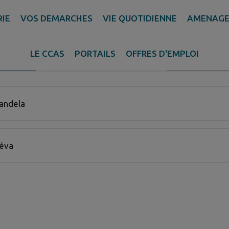
ÉT
RIE
VOS DEMARCHES
VIE QUOTIDIENNE
AMENAGE
LE CCAS
PORTAILS
OFFRES D'EMPLOI
Rechercher
NE
AUX ALENTOURS
E ACTIF
turel trouvées.
andela
Héva