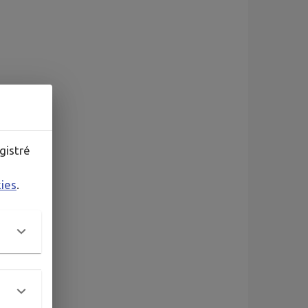
gistré
kies
.