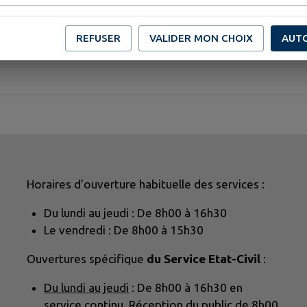
REFUSER
VALIDER MON CHOIX
AUT
Horaires d’ouverture habituelle des services :
Du lundi au jeudi : De 8h00 à 16h30
Le vendredi : De 8h00 à 15h30
Ouvertures spécifique
du Service Etat-Civil
:
Du lundi au jeudi
: De 8h00 à 16h30 en
service continu. Réception du public de 8h00