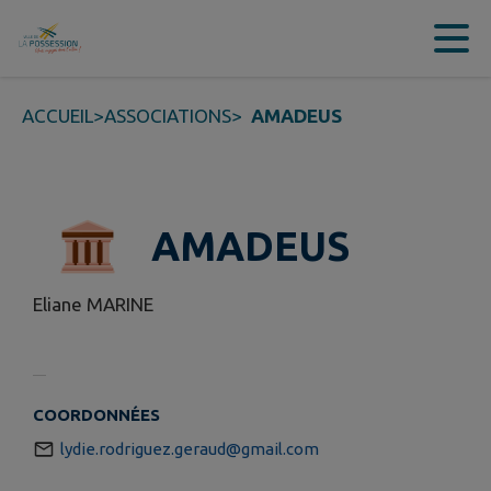
Contenu
Menu
Recherche
Pied de page
ACCUEIL
>
ASSOCIATIONS
>
AMADEUS
AMADEUS
Eliane MARINE
COORDONNÉES
lydie.rodriguez.geraud@gmail.com