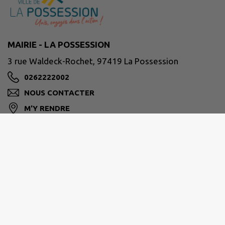
MAIRIE - LA POSSESSION
3 rue Waldeck-Rochet, 97419 La Possession
0262222002
NOUS CONTACTER
M'Y RENDRE
www.lapossession.re
Horaires d’ouverture habituelle des services :
Du lundi au jeudi : De 8h00 à 16h30