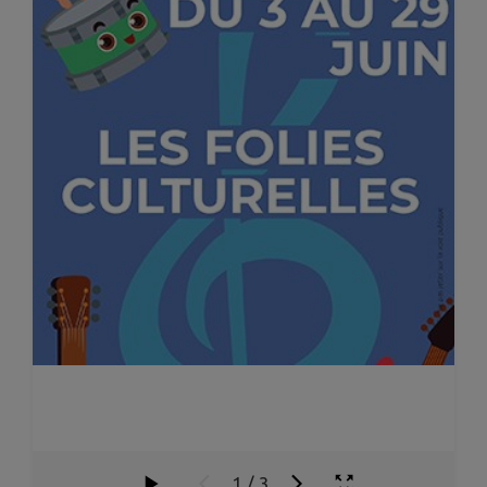
1
/
3