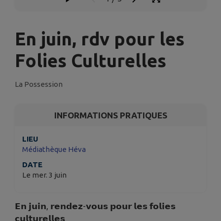
En juin, rdv pour les
Folies Culturelles
La Possession
INFORMATIONS PRATIQUES
LIEU
Médiathèque Héva
DATE
Le mer. 3 juin
𝗘𝗻 𝗷𝘂𝗶𝗻, 𝗿𝗲𝗻𝗱𝗲𝘇-𝘃𝗼𝘂𝘀 𝗽𝗼𝘂𝗿 𝗹𝗲𝘀 𝗳𝗼𝗹𝗶𝗲𝘀
𝗰𝘂𝗹𝘁𝘂𝗿𝗲𝗹𝗹𝗲𝘀