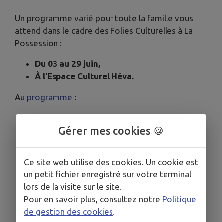
Un programme varié pour toute la famille vous
attend dans le cadre des Folies Culturelles à La
Possession :
Du 03 au 29 juin,
À l'Espace Culturel Héva.
Au
programme
:
"Rendez-vous au jardin" de la médiathèque,
Gérer mes cookies 🍪
Guetali, spectacle d'
Artmayage Cie /
Florence Boyer
Animations autour du livre,
Ce site web utilise des cookies. Un cookie est
Atelier créatif spécial fête des parents,
un petit fichier enregistré sur votre terminal
Micro Folie : atelier "laboratoire créatif
lors de la visite sur le site.
musique récup" et découverte de la playlist
Pour en savoir plus, consultez notre
Politique
musique du musée numérique,
de gestion des cookies
.
Héva prend l'air au Ti kaz à livres,