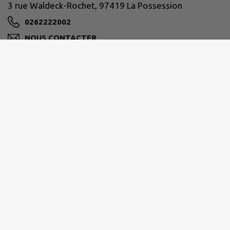
3 rue Waldeck-Rochet, 97419 La Possession
0262222002
NOUS CONTACTER
M'Y RENDRE
www.lapossession.re
Horaires d’ouverture habituelle des services :
Du lundi au jeudi : De 8h00 à 16h30
Le vendredi : De 8h00 à 15h30
Ouvertures spécifique
du Service Etat-Civil
:
Du lundi au jeudi
: De 8h00 à 16h30 en service