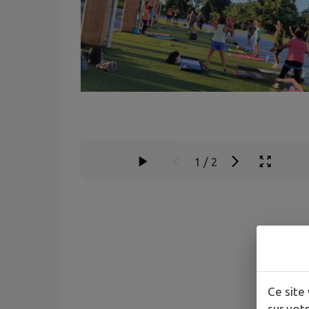
1
/
2
Ce site 
sur votr