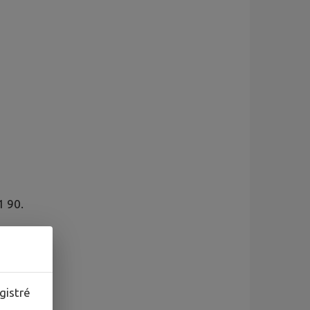
1 90.
gistré