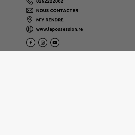
0262222002
NOUS CONTACTER
M'Y RENDRE
www.lapossession.re
1, rue Eliard Laude 97822
Le Port
0262 32 12 12
www.tco.re
Nos services vous accueillent du lundi au jeu