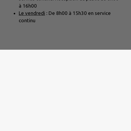
à 16h00
Le vendredi
: De 8h00 à 15h30 en service
continu
di de 8h00 à 16h00 et le vendredi de 8h00 à 15h00.