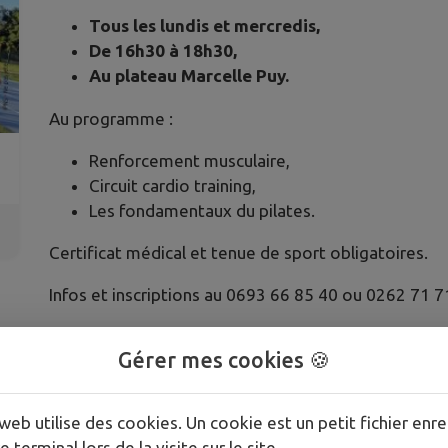
Tous les lundis et mercredis,
De 16h30 à 18h30,
Au plateau Marcelle Puy.
Au programme :
Renforcement musculaire,
Circuit cardio training,
Les fondamentaux du pilates.
Certificat médical et tenue de sport obligatoires.
Infos et inscriptions au 0693 66 85 40 ou 0262 71 7
Gérer mes cookies 🍪
Publié par Ville de La Possession
web utilise des cookies. Un cookie est un petit fichier enre
e terminal lors de la visite sur le site.