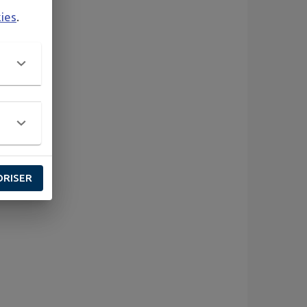
kies
.
ORISER